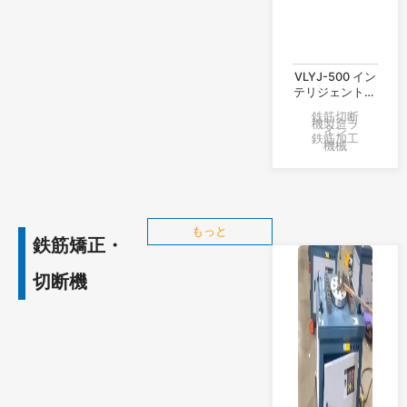
VLYJ-500 イン
テリジェント棒
鋼定長切断生産
鉄筋切断
ライン
機製造ラ
イン
鉄筋加工
機械
もっと
鉄筋矯正・
切断機