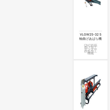
VLGW25-32 5
軸曲げあばら機
CNC鉄筋
曲げ加工
センター
鉄筋加工
機械