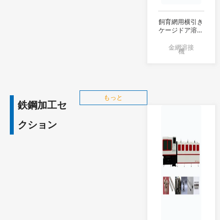
飼育網用横引き
ケージドア溶接
機
金網溶接
機
もっと
鉄鋼加工セ
クション