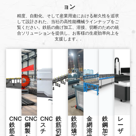
ョン
精度、自動化、そして産業用途における耐久性を追求
して設計された、当社の高性能機械ラインナップをご
覧ください。鉄筋の曲げ加工、溶接、切断のための統
合ソリューションを提供し、お客様の生産効率向上を
支援します。.
CNC
CNC
CNC
鉄
鉄
金
鉄
レ
鉄
鋼
ス
筋
筋
網
鋼
ー
筋
製
チ
切
矯
溶
加
ザ