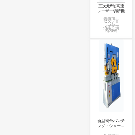
三次元5軸高速
レーザー切断機
鉄鋼加工
セクショ
ン
レーザー
溶接・切
断機械
新型複合パンチ
ング・シャーリ
ングマシン