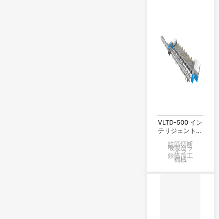
VLTD-500 イン
テリジェント棒
鋼ねじ加工生産
鉄筋切断
ライン
機製造ラ
イン
鉄筋加工
機械