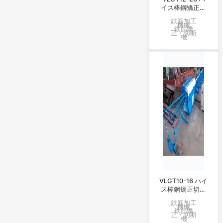
イス棒鋼矯正切
断機
鉄筋加工
機械
鉄筋矯
正・切断
機
VLGT10-16 ハイ
ス棒鋼矯正切断
機
鉄筋加工
機械
鉄筋矯
正・切断
機