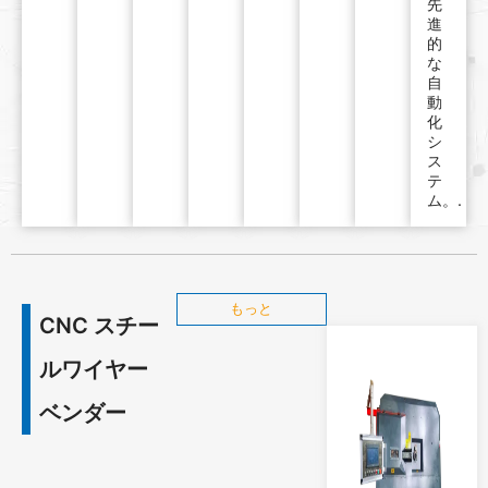
先
進
的
な
自
動
化
シ
ス
テ
ム。.
もっと
CNC スチー
ルワイヤー
ベンダー