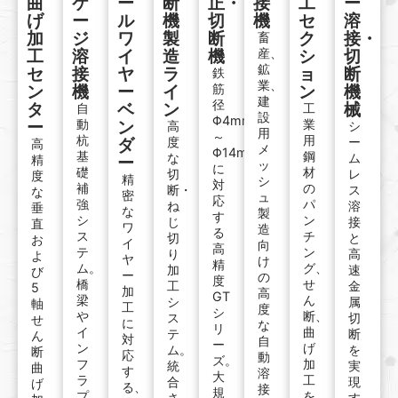
曲
ケ
ー
断
正・
接
工
ー
げ
ー
ル
機
切
機
セ
溶
加
ジ
ワ
製
断
ク
接・
畜
工
溶
イ
造
機
産、
シ
切
鉱
セ
接
ヤ
ラ
ョ
断
鉄
業、
ン
機
ー
イ
筋
ン
機
建
径
タ
ベ
ン
械
自
工
設
Φ4mm
ー
動
ン
業
高
シ
用
～
杭
用
ダ
度
ー
高
メ
Φ14mm
基
鋼
な
ム
精
ー
ッ
に
礎
材
切
レ
度
精
シ
対
補
の
断・
ス
な
密
ュ
応
強
パ
ね
溶
垂
な
製
す
シ
ン
じ
接
直
ワ
造
る
ス
チ
切
と
お
イ
向
高
テ
ン
り
高
よ
ヤ
け
精
ム。
グ、
加
速
び
ー
の
度
橋
せ
工
金
5
加
高
GT
梁
ん
シ
属
軸
工
度
シ
や
断、
ス
切
せ
に
な
リ
イ
曲
テ
断
ん
対
自
ー
ン
げ
ム。
を
断
応
動
ズ。
フ
加
統
実
曲
す
溶
大
ラ
工
合
現
げ
る、
接
規
プ
を
さ
す