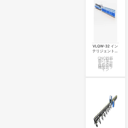
VLQW-32 イン
テリジェント棒
鋼切断・曲げ生
CNC鉄筋
曲げ加工
産ライン
センター
鉄筋切断
機製造ラ
イン