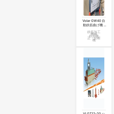
Volar GW40 自
動鉄筋曲げ機 |
工場在庫品＆ヘ
鉄筋加工
ビーデューティ
機械
鉄筋矯
正・切断
ー仕様
機
VLGT12-20 ハ