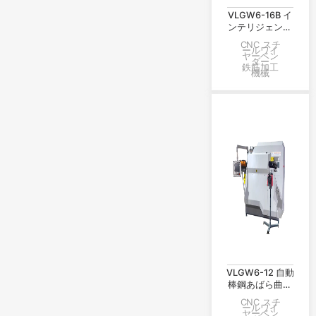
VLGW6-16B イ
ンテリジェント
棒鋼曲げ機
CNC スチ
ールワイ
ヤーベン
ダー
鉄筋加工
機械
VLGW6-12 自動
棒鋼あばら曲げ
機
CNC スチ
ールワイ
ヤーベン