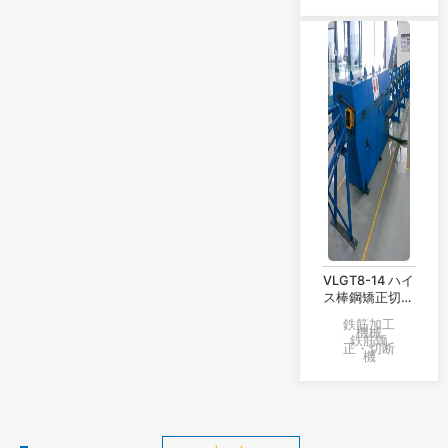
VLGT8-14 ハイ
ス棒鋼矯正切断
機
鉄筋加工
機械
鉄筋矯
正・切断
機