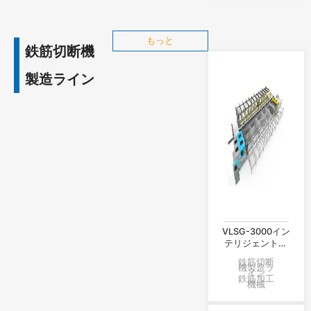
もっと
鉄筋切断機
製造ライン
VLSG-3000イン
テリジェント棒
鋼ねじ加工生産
鉄筋切断
ライン
機製造ラ
イン
鉄筋加工
機械