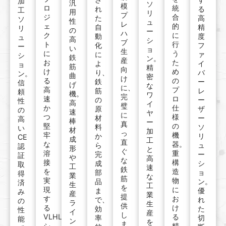
加
汎
ソ
模
ロ
統
れ
る
工
用
リ
プ
ジ
合
た
高
ソ
性
ュ
レ
ェ
的
自
精
リ
の
ー
ハ
ク
に
動
度
ュ
高
シ
ブ
ト
行
化
フ
ー
い
ョ
生
に
う
に
ァ
シ
鉄
ン。
産
お
た
よ
イ
ョ
筋
精
向
け
め
り、
バ
ン。
曲
密
け
る
の
鉄
ー
信
げ
な
に、
高
プ
筋
レ
頼
機。
ワ
完
速
ロ
の
ー
性
高
イ
璧
か
仕
原
ザ
の
速
ヤ
に
つ
様
材
ー
高
棒
ー
真
堅
の
料
ソ
い
材
加
っ
牢
機
か
リ
CE
成
工
直
な
器。
ら
ュ
認
形
と
ぐ
溶
重
完
ー
証
や
高
な
接
構
成
シ
取
工
速
鉄
を
造
部
ョ
得
業
な
筋
実
物
品
ン。
済
生
工
を
現
に
ま
優
み
産
業
提
す
お
で、
れ
の
ラ
生
供
る
け
効
た
性
イ
産
し
VLHL/VLHS
る
率
切
能
ン
を
ま
シ
精