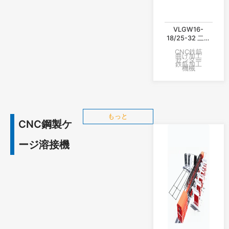
VLGW16-
18/25-32 二軸
曲げあばら機
CNC鉄筋
曲げ加工
センター
鉄筋加工
機械
もっと
CNC鋼製ケ
ージ溶接機