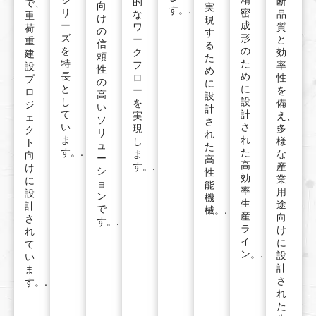
的
断
で、
向
実
す。.
リ
密
な
品
重
け
現
ー
成
ワ
質
荷
の
す
ズ
形
ー
と
重
信
る
を
の
ク
効
建
頼
た
特
た
フ
率
設
性
め
長
め
ロ
性
プ
の
に
と
に
ー
を
ロ
高
設
し
設
を
備
ジ
い
計
て
計
実
え、
ェ
ソ
さ
い
さ
現
多
ク
リ
れ
ま
れ
し
様
ト
ュ
た
す。.
た
ま
な
向
ー
高
高
す。.
産
け
シ
性
効
業
に
ョ
能
率
用
設
ン
機
生
途
計
で
械。.
産
向
さ
す。.
ラ
け
れ
イ
に
て
ン。.
設
い
計
ま
さ
す。.
れ
た