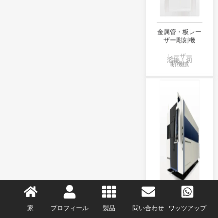
金属管・板レー
ザー彫刻機
レーザー
溶接・切
断機械
家
プロフィール
製品
問い合わせ
ワッツアップ
完全密閉型レー
ザー彫刻機