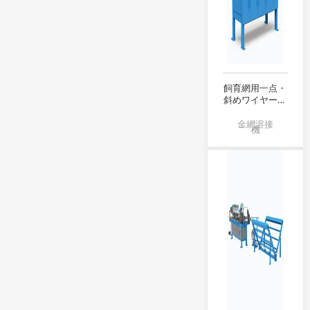
飼育網用一点・
斜めワイヤー補
修溶接機
金網溶接
機