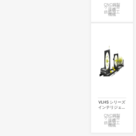
強ケージ抵抗溶
CNC鋼製
接生産ライン
ケージ溶
接機
鉄筋加工
機械
VLHS シリーズ
インテリジェン
ト鋼製保持器溶
CNC鋼製
接および成形生
ケージ溶
接機
成ライン
鉄筋加工
機械