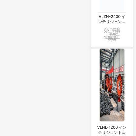
VLZN-2400 イ
ンテリジェント
CNC 鋼保持器成
CNC鋼製
形および溶接生
ケージ溶
接機
産ライン
鉄筋加工
機械
VLHL-1200 イン
テリジェント補