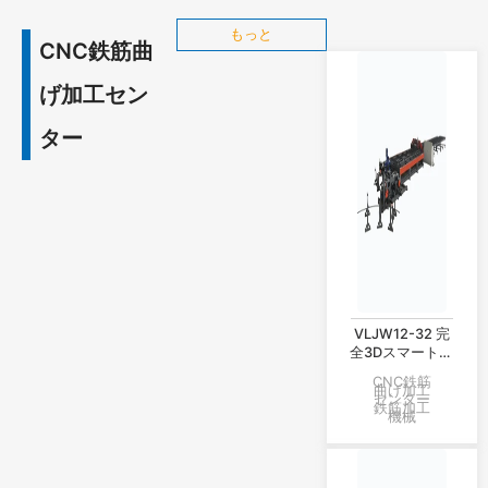
もっと
CNC鉄筋曲
げ加工セン
ター
VLJW12-32 完
全3Dスマートス
チールバーステ
CNC鉄筋
ィックカット、
曲げ加工
センター
曲げ曲線ロボッ
鉄筋加工
機械
ト曲げ生産ライ
ン