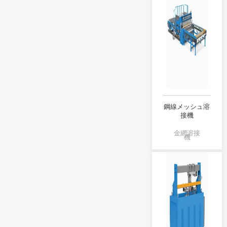
鋼線メッシュ溶
接機
金網溶接
機