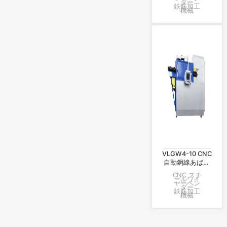
ダー
鉄筋加工
機械
VLGW4-10 CNC
自動鋼線あばら
曲げ機
CNC スチ
ールワイ
ヤーベン
ダー
鉄筋加工
機械