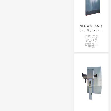
VLGW8-16A イ
ンテリジェント
棒鋼曲げ機（直
CNC スチ
ールワイ
棒）
ヤーベン
ダー
鉄筋加工
機械