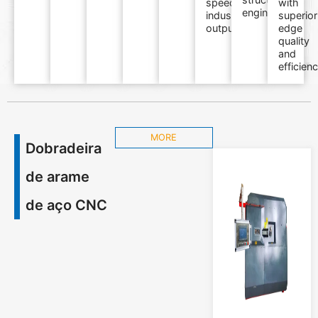
speed
with
engineering.
industrial
superior
output.
edge
quality
and
efficienc
MORE
Dobradeira
de arame
de aço CNC