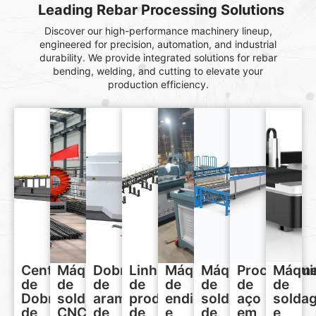
Leading Rebar Processing Solutions
Discover our high-performance machinery lineup,
engineered for precision, automation, and industrial
durability. We provide integrated solutions for rebar
bending, welding, and cutting to elevate your
production efficiency.
Centro
Máquina
Dobradeira
Linha
Máquina
Máquinas
Processam
Máqui
de
de
de
de
de
de
de
de
Dobra
soldagem
arame
produção
endireitar
soldagem
aço
solda
de
CNC
de
de
e
de
em
e