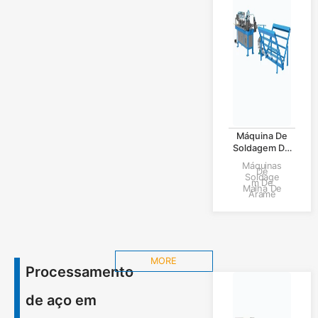
Máquina De
Soldagem De
Portas De
Máquinas
De
Gaiolas
Soldage
M De
Horizontais
Malha De
Arame
Para Redes De
Criação.
MORE
Processamento
de aço em