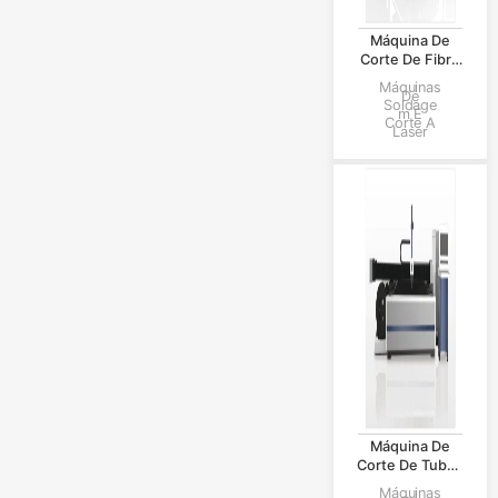
Máquina De
Corte De Fibra
Óptica De
Máquinas
De
Plataforma
Soldage
M E
Única
Corte A
Laser
Máquina De
Corte De Tubos
A Laser De Alta
Máquinas