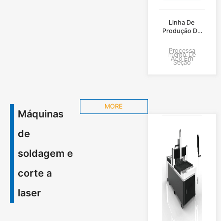
Linha De
Produção De
Perfuração E
Encolhimento
Processa
Mento De
De Tubos
Aço Em
Seção
Pequenos
VLGZS-80/108
MORE
Máquinas
de
soldagem e
corte a
laser