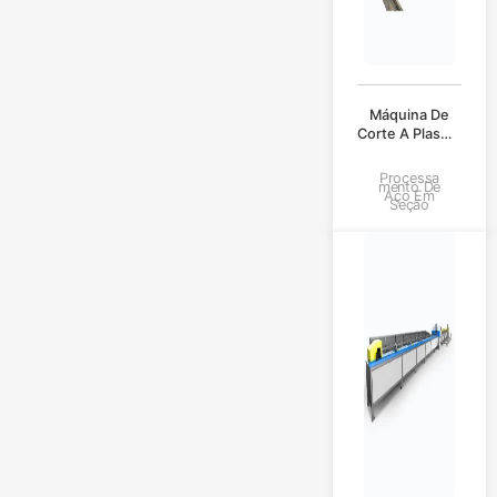
Máquina De
Corte A Plasma
VLRY-2610
Processa
Mento De
Aço Em
Seção