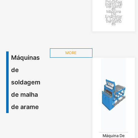
De Aço Rápido
Processa
Mento De
VLGT8-14
Vergalhõ
Es
Máquina
De
Endireitar
E Cortar
Vergalhõ
Es
MORE
Máquinas
de
soldagem
de malha
de arame
Máquina De