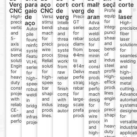
Vergalhões
para
aço
corte
cortar
malha
seção
corte
CNC
gaiolas
CNC
de
vergalhões
de
a
Professional
de
vergalhões
arame
equipment
laser
High-
Versatile
Precision
for
precision
aço
stirrup
GT
Intelligent
Advanced
High-
integrated
vertical
bending
series
shearing
automated
precisio
Automated
punching,
and
machines
for
and
welding
fiber
pile
shearing,
5-
for
rebar
thread
solutions
laser
foundation
and
axis
precision
diameters
processing
for
solution
reinforcement
bending
stirrup
wire
from
systems.
breeding,
for
systems.
of
bending
processing.
Φ4mm
Streamlined
mining,
seamles
Featuring
industrial
solutions.
Reliable
to
workflows
and
welding
VLHL/VLHS
steel
Engineered
solutions
Φ14mm.
from
construction
and
series
profiles.
for
for
Delivering
raw
mesh
high-
for
High-
heavy-
high-
perfectly
rebar
production.
speed
high-
efficiency
duty
speed
straightened
to
High-
metal
speed,
production
construction
bar
rebar
finished
performance
cutting.
robust
lines
projects
shaping
for
components
machinery
Advanc
welding
engineered
with
and
large-
with
designed
automa
in
for
reliable,
industrial
scale
integrated
for
system
bridge
precision
CE-
production
prefabricated
automation.
precision
designe
and
shaping
certified
lines.
production.
wire
for
infrastructure
in
performance.
processing
versatile
projects.
heavy-
and
industria
duty
high-
applicat
structural