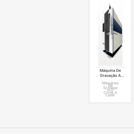
Máquina De
Gravação A
Laser
Máquinas
De
Totalmente
Soldage
M E
Fechada
Corte A
Laser