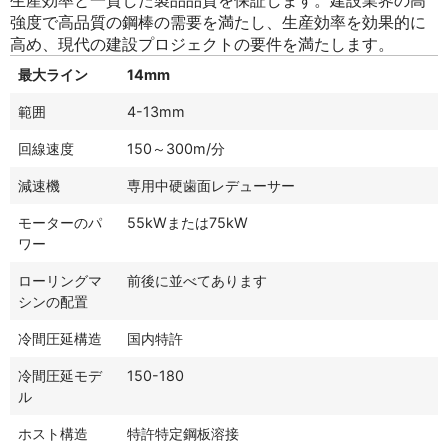
生産効率と一貫した製品品質を保証します。建設業界の高
強度で高品質の鋼棒の需要を満たし、生産効率を効果的に
高め、現代の建設プロジェクトの要件を満たします。
最大ライン
14mm
範囲
4-13mm
回線速度
150～300m/分
減速機
専用中硬歯面レデューサー
モーターのパ
55kWまたは75kW
ワー
ローリングマ
前後に並べてあります
シンの配置
冷間圧延構造
国内特許
冷間圧延モデ
150-180
ル
ホスト構造
特許特定鋼板溶接