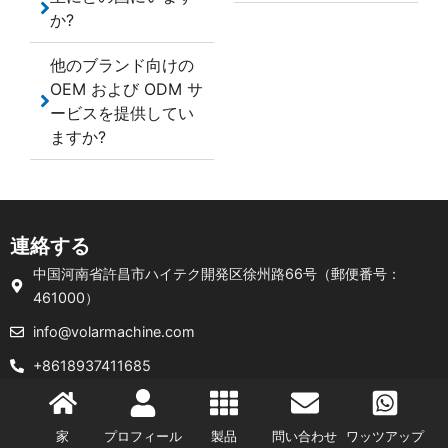
か?
他のブランド向けの
OEM および ODM サ
ービスを提供してい
ますか?
連絡する
中国河南省許昌市ハイテク開発区徐州路66号（郵便番号：
461000）
info@volarmachine.com
+8618937411685
著作権 © 2026 Volar INTERNATIONAL GROUP CO., LTD. 無断複写・
転載を禁じます。
www.volarmachine.com
家
プロフィール
製品
問い合わせ
ワッツアップ