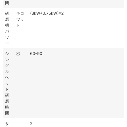
間
研
キロ
(3kW+0.75kW)×2
磨
ワッ
機
ト
パ
ワ
ー
シ
秒
60-90
ン
グ
ル
ヘ
ッ
ド
研
磨
時
間
サ
2