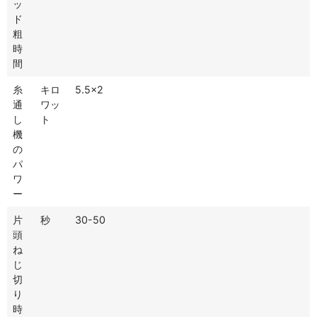
ッ
ド
粗
時
間
糸
キロ
5.5×2
通
ワッ
し
ト
機
の
パ
ワ
ー
片
秒
30-50
頭
ね
じ
切
り
時