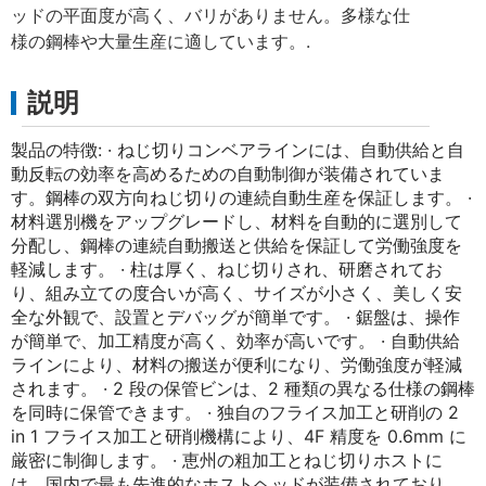
ッドの平面度が高く、バリがありません。多様な仕
様の鋼棒や大量生産に適しています。.
説明
製品の特徴: · ねじ切りコンベアラインには、自動供給と自
動反転の効率を高めるための自動制御が装備されていま
す。鋼棒の双方向ねじ切りの連続自動生産を保証します。 ·
材料選別機をアップグレードし、材料を自動的に選別して
分配し、鋼棒の連続自動搬送と供給を保証して労働強度を
軽減します。 · 柱は厚く、ねじ切りされ、研磨されてお
り、組み立ての度合いが高く、サイズが小さく、美しく安
全な外観で、設置とデバッグが簡単です。 · 鋸盤は、操作
が簡単で、加工精度が高く、効率が高いです。 · 自動供給
ラインにより、材料の搬送が便利になり、労働強度が軽減
されます。 · 2 段の保管ビンは、2 種類の異なる仕様の鋼棒
を同時に保管できます。 · 独自のフライス加工と研削の 2
in 1 フライス加工と研削機構により、4F 精度を 0.6mm に
厳密に制御します。 · 恵州の粗加工とねじ切りホストに
は、国内で最も先進的なホストヘッドが装備されており、