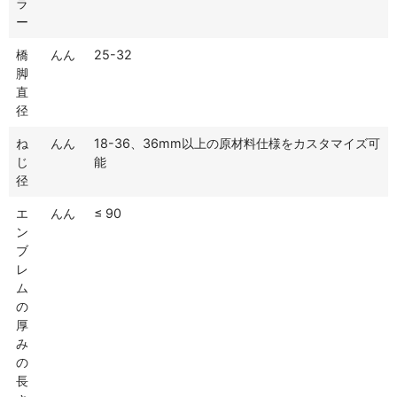
ラ
ー
橋
んん
25-32
脚
直
径
ね
んん
18-36、36mm以上の原材料仕様をカスタマイズ可
じ
能
径
エ
んん
≤ 90
ン
ブ
レ
ム
の
厚
み
の
長