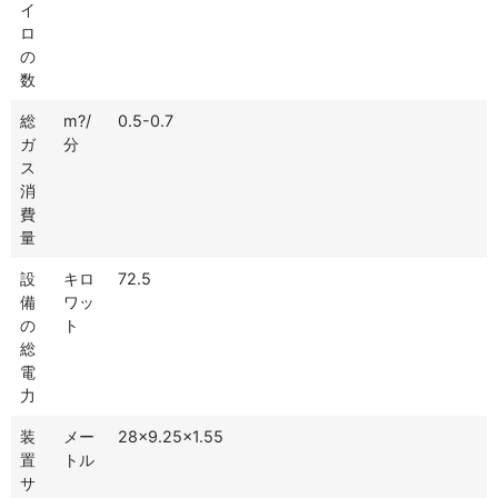
イ
ロ
の
数
総
m?/
0.5-0.7
ガ
分
ス
消
費
量
設
キロ
72.5
備
ワッ
の
ト
総
電
力
装
メー
28×9.25×1.55
置
トル
サ