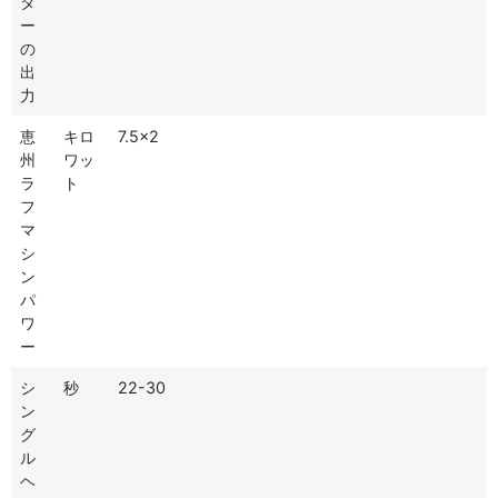
タ
ー
の
出
力
恵
キロ
7.5×2
州
ワッ
ラ
ト
フ
マ
シ
ン
パ
ワ
ー
シ
秒
22-30
ン
グ
ル
ヘ