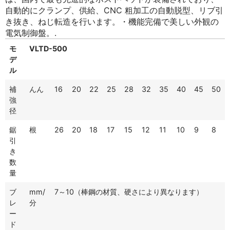
自動的にクランプ、供給、CNC 粗加工の自動脱型、リブ引
き抜き、ねじ転造を行います。・機能完備で美しい外観の
電気制御盤。.
モ
VLTD-500
デ
ル
補
んん
16
20
22
25
28
32
35
40
45
50
強
径
鋸
根
26
20
18
17
15
12
11
10
9
8
引
き
数
量
ブ
mm/
7～10（棒鋼の材質、硬さにより異なります）
レ
分
ー
ド