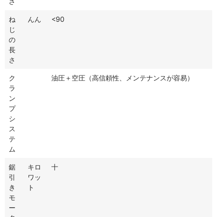
さ
ね
んん
<90
じ
の
長
さ
ク
油圧＋空圧（高信頼性、メンテナンスが容易）
ラ
ン
プ
シ
ス
テ
ム
鋸
キロ
十
引
ワッ
き
ト
モ
ー