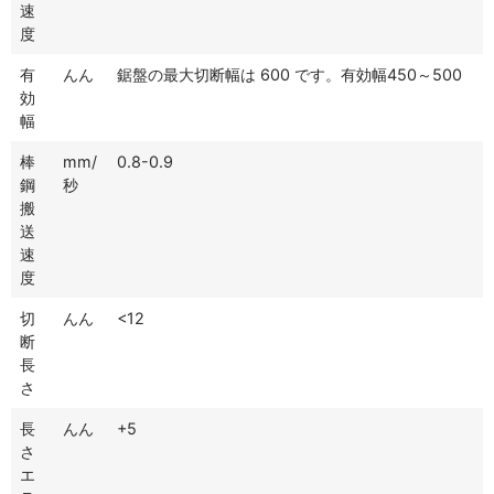
速
度
有
んん
鋸盤の最大切断幅は 600 です。有効幅450～500
効
幅
棒
mm/
0.8-0.9
鋼
秒
搬
送
速
度
切
んん
<12
断
長
さ
長
んん
+5
さ
エ