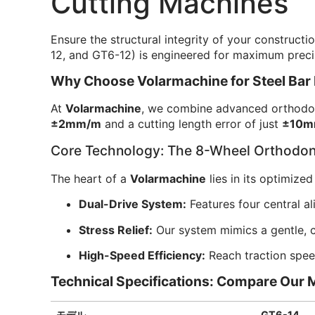
Cutting Machines
Ensure the structural integrity of your constructi
12, and GT6-12) is engineered for maximum precis
Why Choose Volarmachine for Steel Bar
At
Volarmachine
, we combine advanced orthodont
±2mm/m
and a cutting length error of just
±10
Core Technology: The 8-Wheel Orthodon
The heart of a
Volarmachine
lies in its optimize
Dual-Drive System:
Features four central a
Stress Relief:
Our system mimics a gentle, co
High-Speed Efficiency:
Reach traction spe
Technical Specifications: Compare Our 
モデル
GT6-14