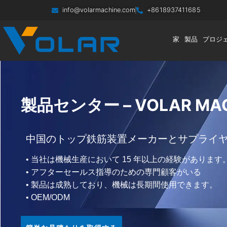
info@volarmachine.com
+8618937411685
家
製品
プロジ
製品センター – VOLAR MAC
中国のトップ鉄筋装置メーカーとサプライ
• 当社は機械生産において 15 年以上の経験があります
• アフターセールス指導のための専門顧客がいる
• 製品は成熟しており、機械は長期間使用できます。
• OEM/ODM