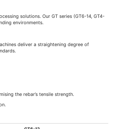
cessing solutions. Our GT series (GT6-14, GT4-
anding environments.
chines deliver a straightening degree of
andards.
ising the rebar’s tensile strength.
on.
GT6-12