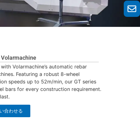
olarmachine
 with Volarmachine’s automatic rebar
chines. Featuring a robust 8-wheel
ion speeds up to 52m/min, our GT series
eel bars for every construction requirement.
last.
い合わせる