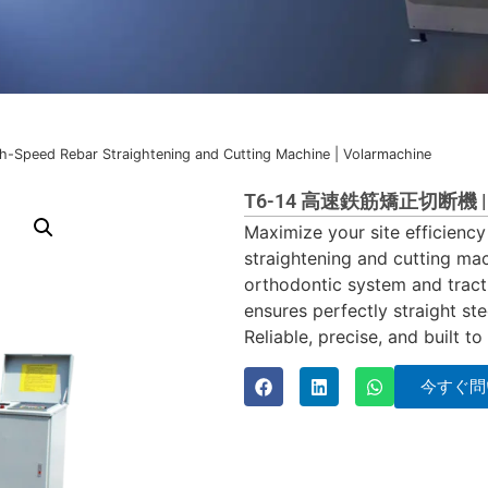
h-Speed Rebar Straightening and Cutting Machine | Volarmachine
T6-14 高速鉄筋矯正切断機 | V
Maximize your site efficiency
straightening and cutting ma
orthodontic system and tract
ensures perfectly straight st
Reliable, precise, and built to 
今すぐ問