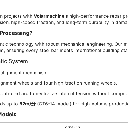
on projects with
Volarmachine’s
high-performance rebar pro
ion, high-speed traction, and long-term durability in dem
 Processing?
ic technology with robust mechanical engineering. Our ma
mm
, ensuring every steel bar meets international building st
tic System
d alignment mechanism:
lignment wheels and four high-traction running wheels.
ntrolled arc to neutralize internal tension without comprom
eds up to
52m/分
(GT6-14 model) for high-volume producti
Models
GT4-12