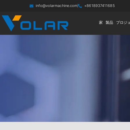
info@volarmachine.com
+8618937411685
家
製品
プロジ