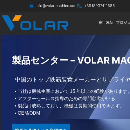
info@volarmachine.com
+8618937411685
家
製品
プロジ
製品センター – VOLAR MAC
中国のトップ鉄筋装置メーカーとサプライ
• 当社は機械生産において 15 年以上の経験があります
• アフターセールス指導のための専門顧客がいる
• 製品は成熟しており、機械は長期間使用できます。
• OEM/ODM