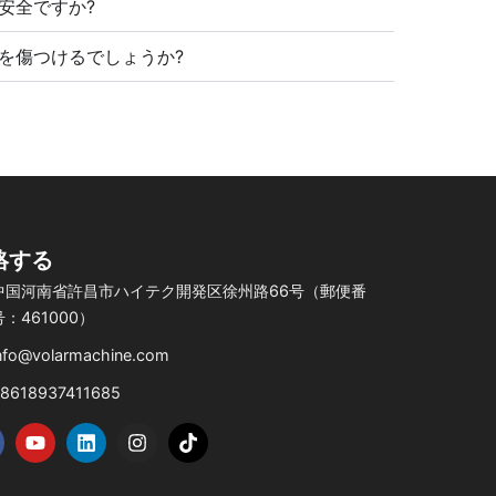
安全ですか?
を傷つけるでしょうか?
絡する
中国河南省許昌市ハイテク開発区徐州路66号（郵便番
号：461000）
nfo@volarmachine.com
8618937411685