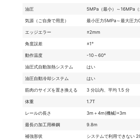
油圧
5MPa（最小）～16MPa
気源（ご自身で用意）
最小圧力5MPa～最大圧力0.
エッジエラー
±2mm
角度誤差
±1°
動作温度
-10～60°
油圧式自動加熱システム
はい
油圧自動冷却システム
はい
筋肉のサイズを置き換える
3 分以内、平均 1.5 分
体重
1.7T
レールの長さ
3m＋4m(機械)+3m
最長の加工用棒鋼
9.8m
補強形状
システムで利用できない 2