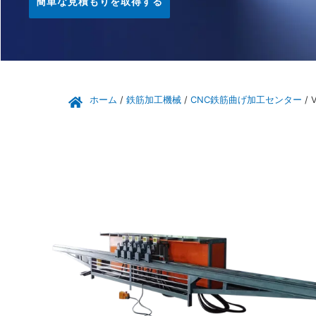
簡単な見積もりを取得する
ホーム
/
鉄筋加工機械
/
CNC鉄筋曲げ加工センター
/ 