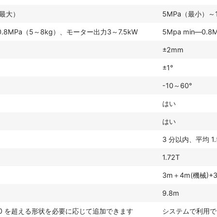
（最大）
5MPa（最小）～
8MPa（5～8kg）、モーター出力3～7.5kW
5Mpa min—0.8
±2mm
±1°
-10～60°
はい
はい
3 分以内、平均 1.
1.72T
3m＋4m(機械)+
9.8m
0 を超える形状を必要に応じて追加できます
システムで利用で