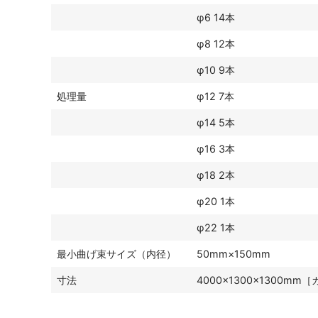
φ6 14本
φ8 12本
φ10 9本
処理量
φ12 7本
φ14 5本
φ16 3本
φ18 2本
φ20 1本
φ22 1本
最小曲げ束サイズ（内径）
50mm×150mm
寸法
4000×1300×1300m