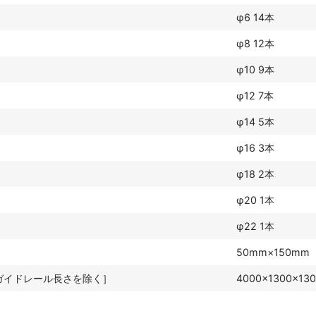
φ6 14本
φ8 12本
φ10 9本
φ12 7本
φ14 5本
φ16 3本
φ18 2本
φ20 1本
φ22 1本
50mm×150mm
m［ガイドレール長さを除く］
4000×1300