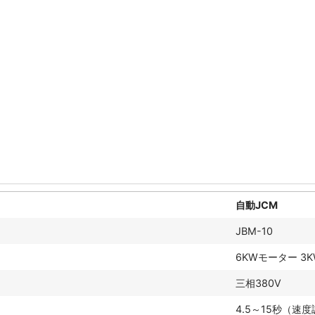
自動JCM
JBM-10
6KWモーター 3K
三相380V
4.5～15秒（速