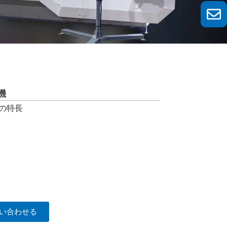
機
機の特長
い合わせる