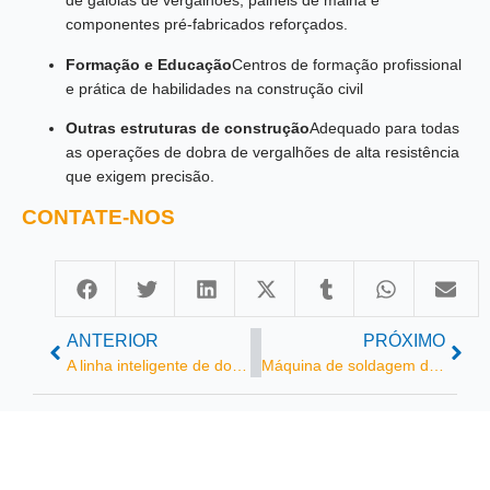
de gaiolas de vergalhões, painéis de malha e
componentes pré-fabricados reforçados.
Formação e Educação
Centros de formação profissional
e prática de habilidades na construção civil
Outras estruturas de construção
Adequado para todas
as operações de dobra de vergalhões de alta resistência
que exigem precisão.
CONTATE-NOS
ANTERIOR
PRÓXIMO
A linha inteligente de dobra e corte de vergalhões da Volar apoia a conclusão da rodovia Duba, impulsionando a construção da principal artéria de transporte do oeste de Guangxi.
Máquina de soldagem de tela metálica totalmente automática | Linha de produção de soldagem de tela de vergalhão CNC