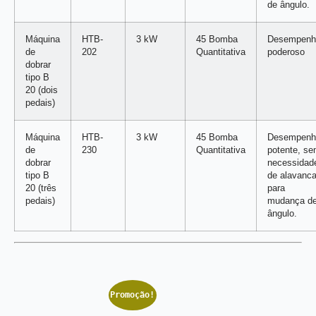
de ângulo.
Máquina
HTB-
3 kW
45 Bomba
Desempenh
de
202
Quantitativa
poderoso
dobrar
tipo B
20 (dois
pedais)
Máquina
HTB-
3 kW
45 Bomba
Desempenh
de
230
Quantitativa
potente, s
dobrar
necessidad
tipo B
de alavanc
20 (três
para
pedais)
mudança d
ângulo.
Promoção!