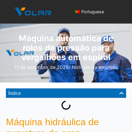
Portuguese
Máquina automática de
rolos de pressão para
vergalhões em espiral
11 de setembro de 2025
/
Notícias da empresa
Índice
Máquina hidráulica de