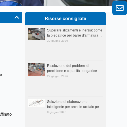
Risorse consigliate
Superare slittamenti e inerzia: come
la piegatrice per barre d'armatura
CNC VLGW12B rivoluziona la
30 giugno 2026
produzione di staffe
Risoluzione dei problemi di
precisione e capacità: piegatrice
re
intelligente per staffe di barre
29 giugno 2026
d'armatura da 12 mm per fabbriche
di prefabbricati
Soluzione di elaborazione
intelligente per archi in acciaio per
gallerie: superare i colli di bottiglia
9 giugno 2026
ffinato
in termini di efficienza e qualità
nelle infrastrutture moderne.