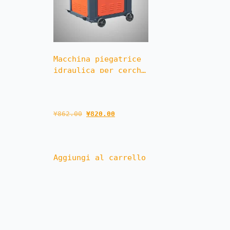
Macchina piegatrice 
idraulica per cerchi 
VLGW20
¥
862.00
¥
820.00
Aggiungi al carrello