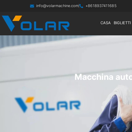
info@volarmachine.com
+8618937411685
CASA
BIGLIETTI
Macchina autom