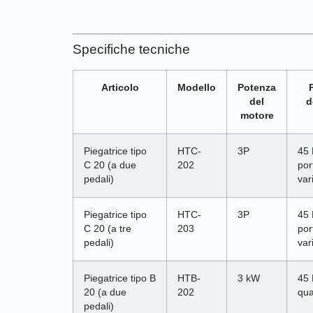
Specifiche tecniche
Articolo
Modello
Potenza
del
d
motore
Piegatrice tipo
HTC-
3P
45
C 20 (a due
202
por
pedali)
var
Piegatrice tipo
HTC-
3P
45
C 20 (a tre
203
por
pedali)
var
Piegatrice tipo B
HTB-
3 kW
45
20 (a due
202
qua
pedali)