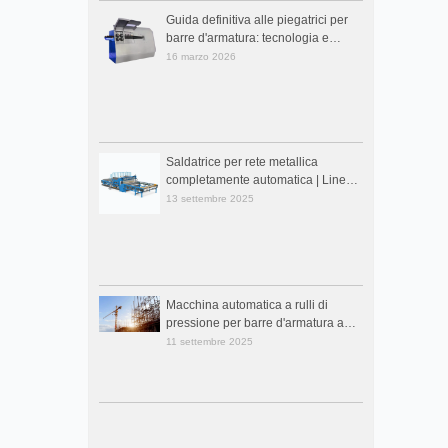
Guida definitiva alle piegatrici per
barre d'armatura: tecnologia e
consigli per l'acquisto (2026)
16 marzo 2026
Saldatrice per rete metallica
completamente automatica | Linea
di produzione per saldatura di reti di
13 settembre 2025
rinforzo CNC
Macchina automatica a rulli di
pressione per barre d'armatura a
spirale
11 settembre 2025