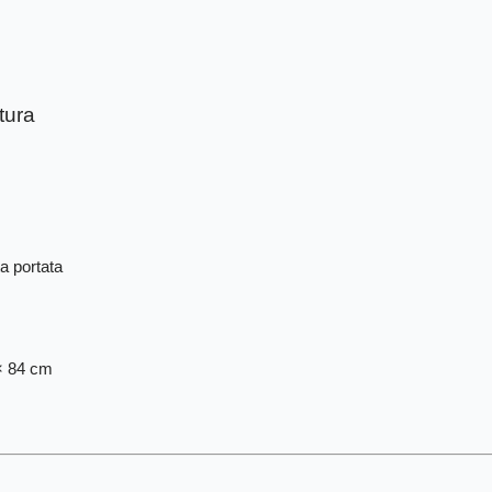
tura
a portata
× 84 cm