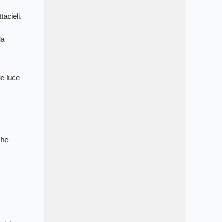
tacieli.
la
de luce
che