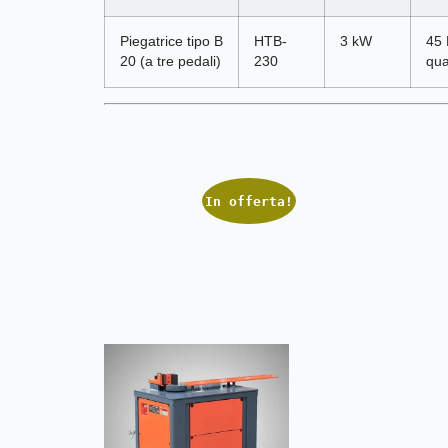
Piegatrice tipo B
HTB-
3 kW
45
20 (a tre pedali)
230
qua
In offerta!