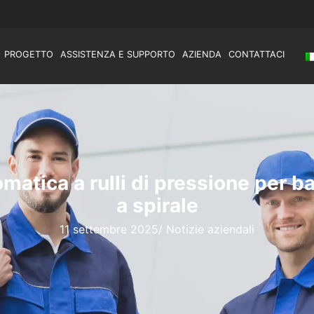
PROGETTO
ASSISTENZA E SUPPORTO
AZIENDA
CONTATTACI
atica a rulli di pressione per b
a spirale
11 settembre 2025
/
Notizie aziendali