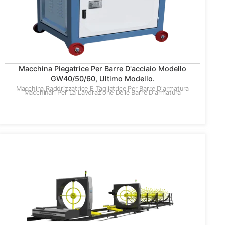
Macchina Piegatrice Per Barre D'acciaio Modello
GW40/50/60, Ultimo Modello.
Macchina Raddrizzatrice E Tagliatrice Per Barre D'armatura
Macchinari Per La Lavorazione Delle Barre D'armatura