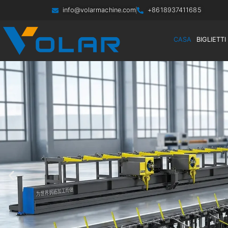
info@volarmachine.com
+8618937411685
CASA
BIGLIETTI