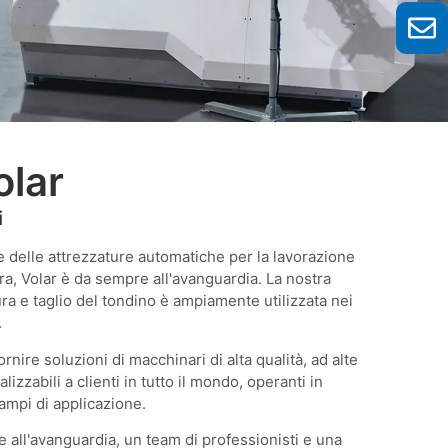
olar
i
NE DI BARRE
delle attrezzature automatiche per la lavorazione
ra, Volar è da sempre all'avanguardia. La nostra
ra e taglio del tondino è ampiamente utilizzata nei
.
 produzione. Linee di
ire soluzioni di macchinari di alta qualità, ad alte
io e per progetti di
izzabili a clienti in tutto il mondo, operanti in
campi di applicazione.
all'avanguardia, un team di professionisti e una