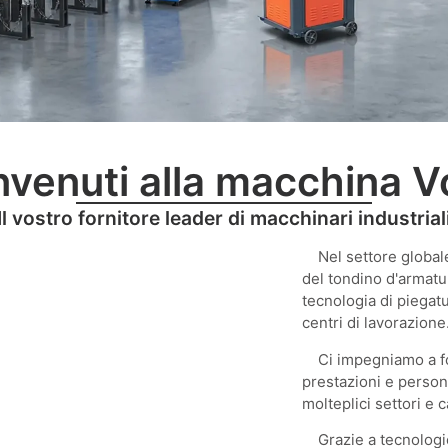
venuti alla macchina V
Il vostro fornitore leader di macchinari industrial
INTEGRATE PER LA FABBRICAZIO
Nel settore globale 
D'ARMADO
del tondino d'armatu
tecnologia di piegatu
centri di lavorazione
dello stabilimento all'installazione completa della linea di
Ci impegniamo a forn
onalizzate per la saldatura intelligente di gabbie in accia
prestazioni e personal
costruzione ad alto volume.
molteplici settori e 
Grazie a tecnologie 