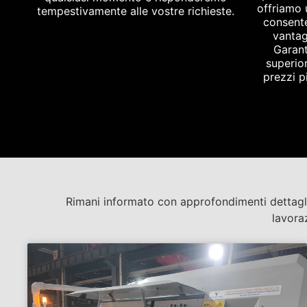
offriamo 
tempestivamente alle vostre richieste.
consente
vantag
Garant
superio
prezzi pi
Rimani informato con approfondimenti dettagliat
lavora