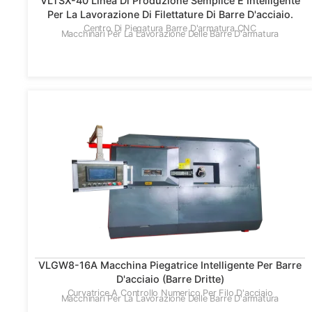
VLTSX-40 Linea Di Produzione Semplice E Intelligente
Per La Lavorazione Di Filettature Di Barre D'acciaio.
Centro Di Piegatura Barre D'armatura CNC
Macchinari Per La Lavorazione Delle Barre D'armatura
VLGW8-16A Macchina Piegatrice Intelligente Per Barre
D'acciaio (barre Dritte)
Curvatrice A Controllo Numerico Per Filo D'acciaio
Macchinari Per La Lavorazione Delle Barre D'armatura