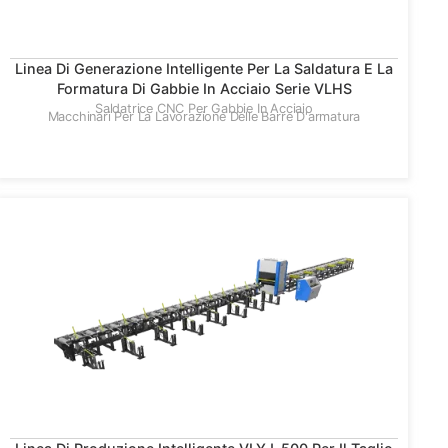
Linea Di Generazione Intelligente Per La Saldatura E La
Formatura Di Gabbie In Acciaio Serie VLHS
Saldatrice CNC Per Gabbie In Acciaio
Macchinari Per La Lavorazione Delle Barre D'armatura