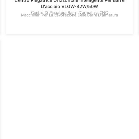
Centro Piegatrice Orizzontale Intelligente Per Barre
D'acciaio VLGW-42W/50W
Centro Di Piegatura Barre D'armatura CNC
Macchinari Per La Lavorazione Delle Barre D'armatura