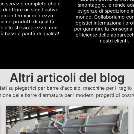
un servizio completo che ci
smontaggio, le rende ada
 di offrire un significativo
esigenze di spedizione in 
gio in termini di prezzo.
mondo. Collaboriamo con
iamo prodotti di qualità
logistici internazionali pro
re allo stesso prezzo, con
per garantire la consegna 
ù bassi a parità di qualità!
efficiente delle apparecch
nostri clienti.
Altri articoli del blog
i su piegatrici per barre d'acciaio, macchine per il taglio
zione delle barre d'armatura per i moderni progetti di costr