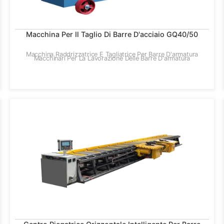
Macchina Per Il Taglio Di Barre D'acciaio GQ40/50
Macchina Raddrizzatrice E Tagliatrice Per Barre D'armatura
Macchinari Per La Lavorazione Delle Barre D'armatura