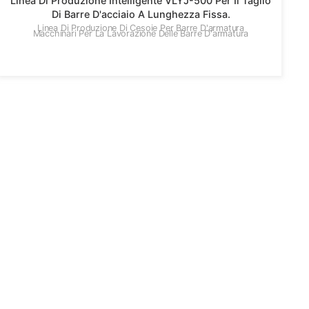
Linea Di Produzione Intelligente VLYJ-500 Per Il Taglio
Di Barre D'acciaio A Lunghezza Fissa.
Linea Di Produzione Di Cesoie Per Barre D'armatura
Macchinari Per La Lavorazione Delle Barre D'armatura