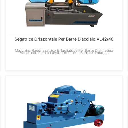
Segatrice Orizzontale Per Barre D'acciaio VL42/40
Macchina Raddrizzatrice E Tagliatrice Per Barre D'armatura
Macchinari Per La Lavorazione Delle Barre D'armatura