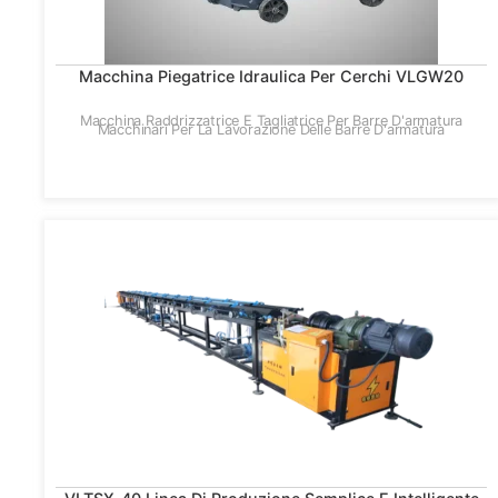
Macchina Piegatrice Idraulica Per Cerchi VLGW20
Macchina Raddrizzatrice E Tagliatrice Per Barre D'armatura
Macchinari Per La Lavorazione Delle Barre D'armatura