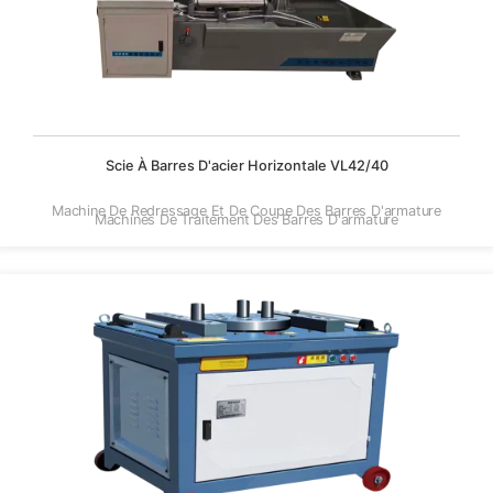
Scie À Barres D'acier Horizontale VL42/40
Machine De Redressage Et De Coupe Des Barres D'armature
Machines De Traitement Des Barres D'armature