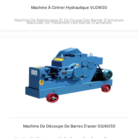
Machine À Cintrer Hydraulique VLGW20
Machine De Redressage Et De Coupe Des Barres D'armature
Machines De Traitement Des Barres D'armature
Machine De Découpe De Barres D'acier GQ40/50