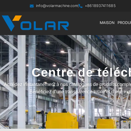
info@volarmachine.com
+8618937411685
MAISON
PRODU
Centre de télé
Accédez instantanément à nos catalogues de produits complets,
Bénéficiez d'une transparence totale et d'une exp