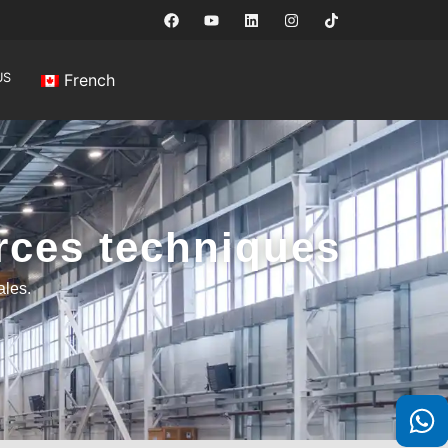
US
French
rces techniques
ales.