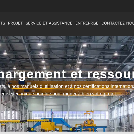
ITS
PROJET
SERVICE ET ASSISTANCE
ENTREPRISE
CONTACTEZ-NO
chargement et ressou
 à nos manuels d'utilisation et à nos certifications internation
ertise technique pointue pour mener à bien votre projet.