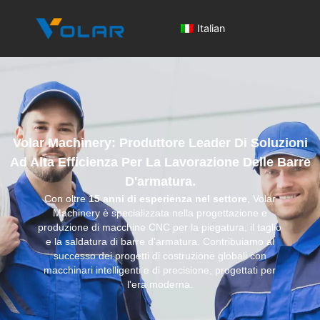
Italian
Volar Machinery: Produttore Leader Di Soluzioni
Ad Alta Efficienza Per La Lavorazione Delle Barre
D'armatura.
Con oltre
15 anni di esperienza nel settore
, Volar
Machinery è specializzata nella progettazione e
produzione di macchine CNC per la piegatura, il taglio
e la saldatura di barre d'armatura. Contribuiamo al
successo dei progetti di costruzione globali con
macchinari intelligenti e di precisione, progettati per
l'era moderna.