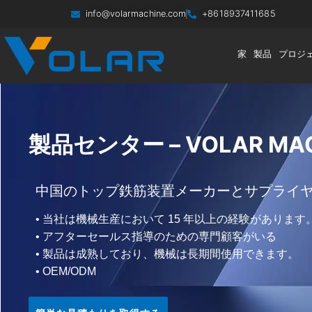
info@volarmachine.com
+8618937411685
家
製品
プロジ
製品センター – VOLAR MAC
中国のトップ鉄筋装置メーカーとサプライ
• 当社は機械生産において 15 年以上の経験があります
• アフターセールス指導のための専門顧客がいる
• 製品は成熟しており、機械は長期間使用できます。
• OEM/ODM