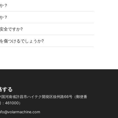
か？
か？
安全ですか?
を傷つけるでしょうか?
絡する
中国河南省許昌市ハイテク開発区徐州路66号（郵便番
号：461000）
nfo@volarmachine.com