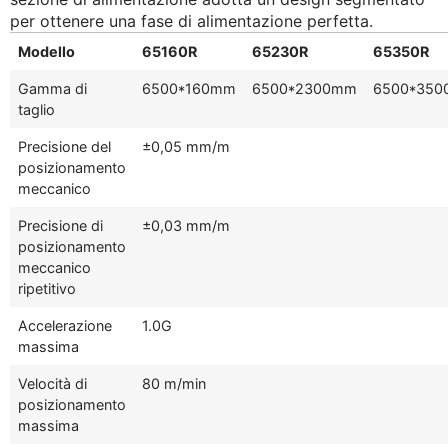
per ottenere una fase di alimentazione perfetta.
Modello
65160R
65230R
65350R
Gamma di
6500*160mm
6500*2300mm
6500*35
taglio
Precisione del
±0,05 mm/m
posizionamento
meccanico
Precisione di
±0,03 mm/m
posizionamento
meccanico
ripetitivo
Accelerazione
1.0G
massima
Velocità di
80 m/min
posizionamento
massima