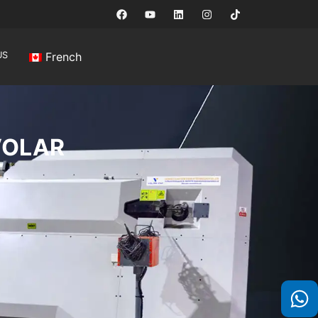
US
French
VOLAR