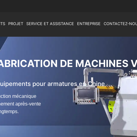
ITS
PROJET
SERVICE ET ASSISTANCE
ENTREPRISE
CONTACTEZ-NO
FABRICATION DE MACHINES 
équipements pour armatures en Chine
uction mécanique
nement après-vente
ongtemps.