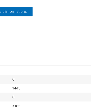
 d'informations
6
1445
6
±165