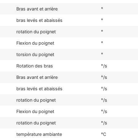
Bras avant et arrière
°
bras levés et abaissés
°
rotation du poignet
°
Flexion du poignet
°
torsion du poignet
°
Rotation des bras
°/s
Bras avant et arrière
°/s
bras levés et abaissés
°/s
rotation du poignet
°/s
Flexion du poignet
°/s
rotation du poignet
°/s
température ambiante
℃