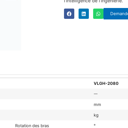
l’intelligence de l’ingénierie.
Demande
VLGH-2080
一
mm
kg
Rotation des bras
°