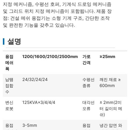
지정 메커니즘, 수평선 호퍼, 기계식 드로잉 메커니즘
및 그리드 위치 지정 메커니즘이 포함됩니다. 제품 장
점: 건설 메쉬 용접기는 소형 기계 구조, 간단한 조작
및 완전한 기능을 갖추고 있습니다.
설명
용접
1200/1600/2100/2500mm
가로
≥25mm
메쉬
간격
폭
납땜
24/32/24/24
수평선
깨진 재료 ≥
접합
종류
600mm
수
변신
125KVA×3/4/4/4
대각선
± 2mm(2미
로봇
오류
터 길이의 메
쉬)
용접
3-5mm
용접
냉간 압연 와