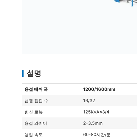
설명
용접 메쉬 폭
1200/1600mm
납땜 접합 수
16/32
변신 로봇
125KVA×3/4
용접 와이어
2-3.5mm
용접 속도
60-80시간/분