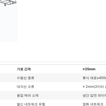
가로 간격
≥25mm
수평선 종류
휴식 재료≥40
대각선 오류
± 2mm(2미터
용접 메쉬 소재
냉간 압연 와이어
발신 네트워크 유형
영화 네트워크