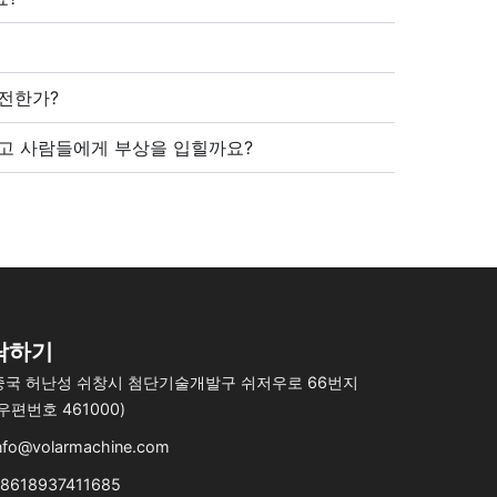
전한가?
고 사람들에게 부상을 입힐까요?
락하기
중국 허난성 쉬창시 첨단기술개발구 쉬저우로 66번지
(우편번호 461000)
nfo@volarmachine.com
8618937411685