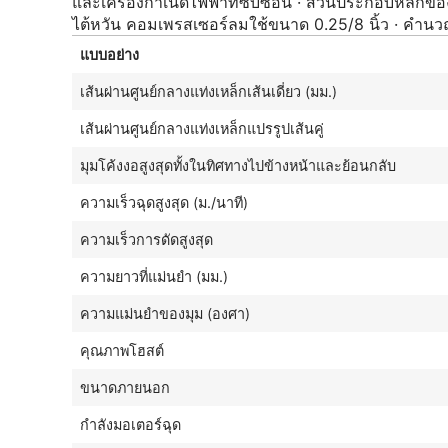
และเครื่องกำเนิดไฟฟ้าที่ซับซ้อน · ส่วนประกอบหลัก
ไต้หวัน คอมเพรสเซอร์ลมใช้ขนาด 0.25/8 นิ้ว · คำนวณ
แบบอย่าง
เส้นผ่านศูนย์กลางแท่งเหล็กเส้นเดี่ยว (มม.)
เส้นผ่านศูนย์กลางแท่งเหล็กแปรรูปเส้นคู่
มุมโค้งงอสูงสุดทั้งในทิศทางไปข้างหน้าและย้อนกลับ
ความเร็วฉุดสูงสุด (ม./นาที)
ความเร็วการดัดสูงสุด
ความยาวที่แม่นยำ (มม.)
ความแม่นยำของมุม (องศา)
คุณภาพโฮสต์
ขนาดภายนอก
กำลังมอเตอร์ฉุด