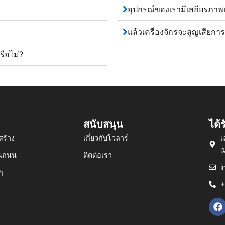
อุปกรณ์ของเรามีเสถียรภาพ
แล้วเครื่องจักรจะสูญเสียก
ือไม่?
สนับสนุน
ได้
สร้าง
เกี่ยวกับโวลาร์
เ
ฉ
านถนน
ติดต่อเรา
i
นๆ
+