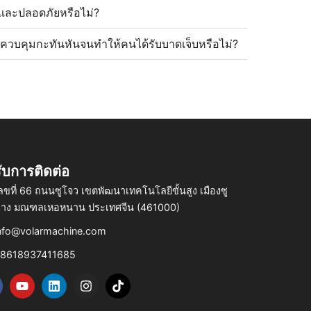
และปลอดภัยหรือไม่?
ารควบคุมกะทันหันจนทำให้คนได้รับบาดเจ็บหรือไม่?
รับการติดต่อ
ลขที่ 66 ถนนซูโจว เขตพัฒนาเทคโนโลยีขั้นสูง เมืองซู
าง มณฑลเหอหนาน ประเทศจีน (461000)
nfo@volarmachine.com
8618937411685