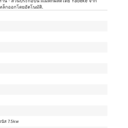
ทนทาน · ส่วนประกอบนิวแมติกผลิตโดย Yadeke จาก
หล็กออกโดยอัตโนมัติ.
รนัส 7.5kw